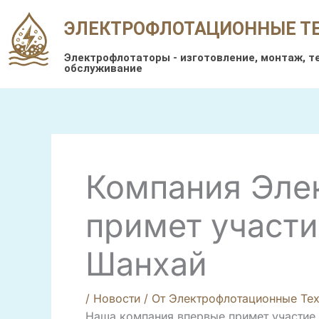
Перейти
ЭЛЕКТРОФЛОТАЦИОННЫЕ Т
к
содержимому
Электрофлотаторы - изготовление, монтаж, т
обслуживание
Компания Эле
примет участие
Шанхай
/
Новости
/ От
Электрофлотационные Тех
Наша компания впервые примет участие