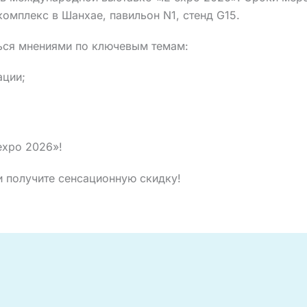
мплекс в Шанхае, павильон N1, стенд G15.
ться мнениями по ключевым темам:
ации;
expo 2026»!
 и получите сенсационную скидку!